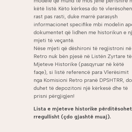
modele që mund të mos jenë përfshirë 
këtë listë. Këto kërkesa do të vlerësohen
rast pas rasti, duke marrë parasysh
informacionet specifike mbi modelin ap
dokumentet që lidhen me historikun e n
mjeti të veçantë.
Nëse mjeti që dëshironi të regjistroni në
Retro nuk bën pjesë në Listën Zyrtare të
Mjeteve Historike (pasqyruar në këtë
faqe), si listë referencë para Vlerësimit
nga Komisioni Retro pranë DPSHTRR, do
duhet të depozitoni një kërkesë dhe të
prisni përgjigjen!
Lista e mjeteve historike përditësohet
rregullisht (çdo gjashtë muaj).