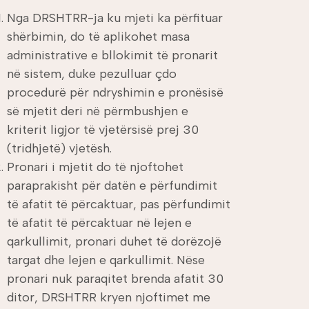
Nga DRSHTRR-ja ku mjeti ka përfituar
shërbimin, do të aplikohet masa
administrative e bllokimit të pronarit
në sistem, duke pezulluar çdo
procedurë për ndryshimin e pronësisë
së mjetit deri në përmbushjen e
kriterit ligjor të vjetërsisë prej 30
(tridhjetë) vjetësh.
Pronari i mjetit do të njoftohet
paraprakisht për datën e përfundimit
të afatit të përcaktuar, pas përfundimit
të afatit të përcaktuar në lejen e
qarkullimit, pronari duhet të dorëzojë
targat dhe lejen e qarkullimit. Nëse
pronari nuk paraqitet brenda afatit 30
ditor, DRSHTRR kryen njoftimet me