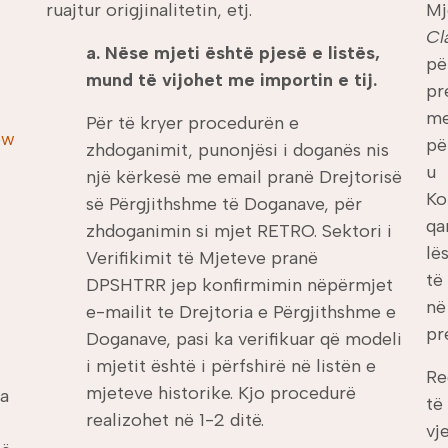
ruajtur origjinalitetin, etj.
Mj
Cl
a. Nëse mjeti është pjesë e listës,
pë
mund të vijohet me importin e tij.
pr
me
Për të kryer procedurën e
ow
pë
zhdoganimit, punonjësi i doganës nis
u 
një kërkesë me email pranë Drejtorisë
Ko
së Përgjithshme të Doganave, për
qa
zhdoganimin si mjet RETRO. Sektori i
lë
Verifikimit të Mjeteve pranë
të
DPSHTRR jep konfirmimin nëpërmjet
në
e-mailit te Drejtoria e Përgjithshme e
pr
Doganave, pasi ka verifikuar që modeli
i mjetit është i përfshirë në listën e
Re
mjeteve historike. Kjo procedurë
ha
të
realizohet në 1-2 ditë.
vj