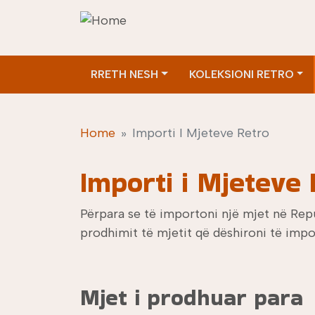
Skip to main content
Main menu
RRETH NESH
KOLEKSIONI RETRO
Home
Importi I Mjeteve Retro
Importi i Mjeteve
Përpara se të importoni një mjet në Repu
prodhimit të mjetit që dëshironi të impo
Mjet i prodhuar para