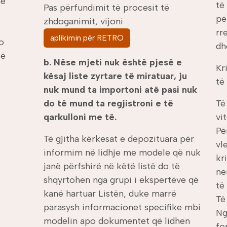
në
të
Pas përfundimit të procesit të
pë
zhdoganimit, vijoni
rr
.
aplikimin për RETRO
o
dh
jë
b. Nëse mjeti nuk është pjesë e
Kr
kësaj liste zyrtare të miratuar, ju
të
nuk mund ta importoni atë pasi nuk
do të mund ta regjistroni e të
Të
qarkulloni me të.
vit
Pë
Të gjitha kërkesat e depozituara për
vl
informim në lidhje me modele që nuk
kr
janë përfshirë në këtë listë do të
ne
shqyrtohen nga grupi i ekspertëve që
të
kanë hartuar Listën, duke marrë
Të
parasysh informacionet specifike mbi
N
modelin apo dokumentet që lidhen
fo