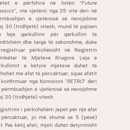
etet e përfshira në listën “
Future
assics
”, me vjetërsi nga 25 vite deri në
rmbushjen e vjetërsisë së nevojshme
ej 30 (tridhjetë) vitesh, mund të pajisen
 leje qarkullimi për qarkullim të
rditshëm dhe targa të zakonshme, duke
regjistruar përkohësisht në Regjistrin
mbëtar të Mjeteve Rrugore. Leja e
rkullimit e këtyre mjeteve duhet të
shohet me afat të përcaktuar, sipas afatit
 konfirmuar nga Komisioni "
RETRO
" deri
 përmbushjen e vjetërsisë së nevojshme
ej 30 (tridhjetë) vitesh.
gjistrimi i përkohshëm jepet për një afat
 përcaktuar, jo më shumë se 5 (pesë)
et. Pas këtij afati, mjeti duhet detyrimisht