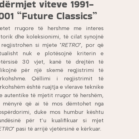
dërmjet viteve 1991-
001 “Future Classics”
etet rrugore të hershme me interes
storik dhe koleksionimi, të cilat synojnë
 regjistrohen si mjete "
RETRO
", por që
tualisht nuk e plotësojnë kriterin e
etërsisë 30 vjet, kanë të drejtën të
likojnë për një skemë regjistrimi të
rkohshme. Qëllimi i regjistrimit të
rkohshëm është ruajtja e vlerave teknike
e autentike të mjetit rrugor të hershëm,
 mënyrë që ai të mos dëmtohet nga
spërdorimi, duke mos humbur kështu
ndësinë për t’u kualifikuar si mjet
ETRO
" pasi të arrijë vjetërsinë e kërkuar.