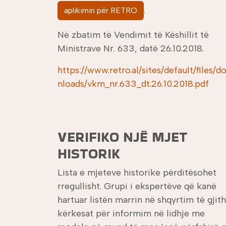
.
aplikimin për RETRO
Në zbatim të Vendimit të Këshillit të
Ministrave Nr. 633, datë 26.10.2018.
https://www.retro.al/sites/default/files/d
nloads/vkm_nr.633_dt.26.10.2018.pdf
VERIFIKO NJË MJET
HISTORIK
Lista e mjeteve historike përditësohet
rregullisht. Grupi i ekspertëve që kanë
hartuar listën marrin në shqyrtim të gjit
kërkesat për informim në lidhje me