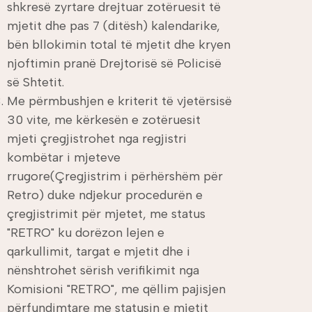
shkresë zyrtare drejtuar zotëruesit të
mjetit dhe pas 7 (ditësh) kalendarike,
bën bllokimin total të mjetit dhe kryen
njoftimin pranë Drejtorisë së Policisë
së Shtetit.
Me përmbushjen e kriterit të vjetërsisë
30 vite, me kërkesën e zotëruesit
mjeti çregjistrohet nga regjistri
kombëtar i mjeteve
rrugore(Çregjistrim i përhërshëm për
Retro) duke ndjekur procedurën e
çregjistrimit për mjetet, me status
"RETRO" ku dorëzon lejen e
qarkullimit, targat e mjetit dhe i
nënshtrohet sërish verifikimit nga
Komisioni "RETRO", me qëllim pajisjen
përfundimtare me statusin e mjetit