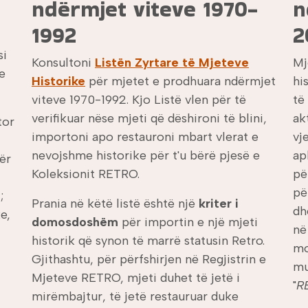
ndërmjet viteve 1970-
n
1992
2
si
Konsultoni
Listën Zyrtare të Mjeteve
Mj
e
Historike
për mjetet e prodhuara ndërmjet
hi
viteve 1970-1992. Kjo Listë vlen për të
të
verifikuar nëse mjeti që dëshironi të blini,
ak
tor
importoni apo restauroni mbart vlerat e
vj
nevojshme historike për t'u bërë pjesë e
ap
ër
Koleksionit RETRO.
pë
pë
;
Prania në këtë listë është një
kriter i
dh
e,
domosdoshëm
për importin e një mjeti
në
historik që synon të marrë statusin Retro.
mo
Gjithashtu, për përfshirjen në Regjistrin e
mu
Mjeteve RETRO, mjeti duhet të jetë i
"
R
mirëmbajtur, të jetë restauruar duke