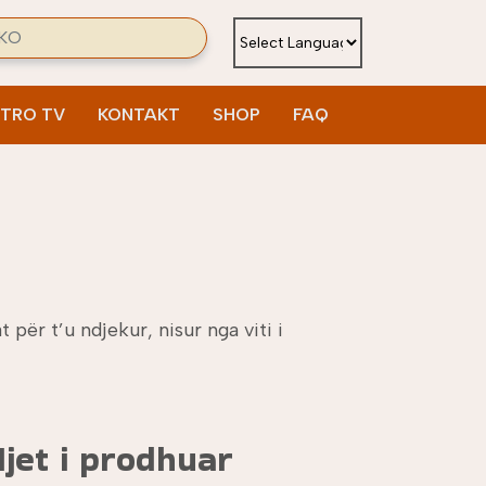
ch
ETRO TV
KONTAKT
SHOP
FAQ
për t’u ndjekur, nisur nga viti i
jet i prodhuar