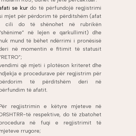
afati se kur
do të përfundojë regjistrimi
si mjet për përdorim të përditshëm (afat
i cili do të shënohet në rubrikën
“shënime” në lejen e qarkullimit) dhe
nuk mund të bëhet ndërrimi i pronësisë
deri në momentin e fitimit të statusit
“RETRO”;
vendimi që mjeti i plotëson kriteret dhe
ndjekja e procedurave për regjistrim për
përdorim të përditshëm deri në
përfundim të afatit.
Për regjistrimin e këtyre mjeteve në
DRSHTRR-të respektive, do të zbatohet
procedura në fuqi e regjistrimit të
mjeteve rrugore;