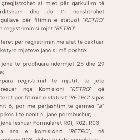
 çregjistrohet si mjet për qarkullim të
rditshëm dhe do t’i nënshtrohet
egullave për fitimin e statusit "
RETRO
"
e regjistrimin si mjet "
RETRO
".
iteret për regjistrimin me afat të caktuar
 këtyre mjeteve janë si më poshtë:
 jenë të prodhuara ndërmjet 25 dhe 29
e;
rpara regjistrimit të mjetit, të jetë
erësuar nga Komisioni "
RETRO
" që
iteret për fitimin e statusit "
RETRO
" sipas
nit 6, por me përjashtim të germës “
a
”
 pikës 1 të nenit 6, janë përmbushur;
 jenë lëshuar Formularët R01, R02, R03;
ga ana e komisionit "
RETRO
", në
rmularin R03,
duhet të jetë përcaktuar: