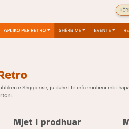
Sear
APLIKO PËR RETRO
SHËRBIME
EVENTE
R
 Retro
blikën e Shqipërisë, ju duhet të informoheni mbi hapat 
rtoni.
Mjet i prodhuar
M