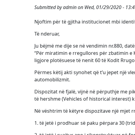
Submitted by
admin
on
Wed, 01/29/2020 - 13:
Njoftim për të gjitha institucionet mbi iden
Të nderuar,
Ju bëjmë me dije se në vendimin nr.880, datë
“Për miratimin e rregullores për zbatimin e 
ligjore plotësuese të nenit 60 të Kodit Rrugo
Përmes këtij akti synohet që t’u jepet një v
automobilizmit.
Dispozitat në fjalë, vijnë në përputhje me p
të hershme (Vehicles of historical interest)
Në vështrim të këtyre dispozitave një mjet 
1. të jetë i prodhuar së paku përpara 30 (trid