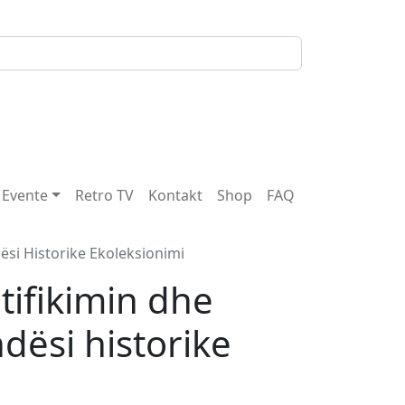
Evente
Retro TV
Kontakt
Shop
FAQ
ësi Historike Ekoleksionimi
tifikimin dhe
dësi historike