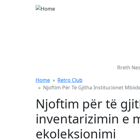
Skip to main content
Main
Rreth Ne
Home
Retro Club
Njoftim Për Të Gjitha Institucionet Mbii
Njoftim për të gji
inventarizimin e 
ekoleksionimi