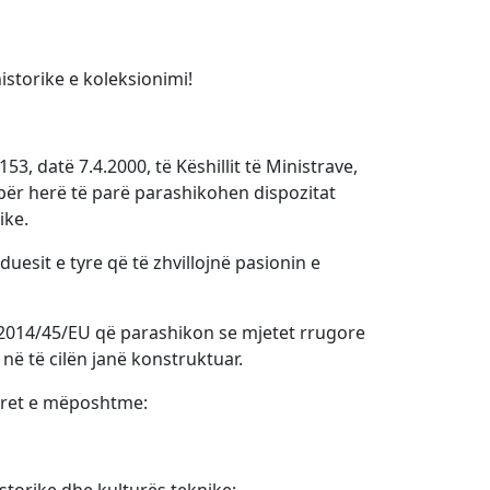
istorike e koleksionimi!
, datë 7.4.2000, të Këshillit të Ministrave,
 për herë të parë parashikohen dispozitat
ike.
uesit e tyre që të zhvillojnë pasionin e
ës 2014/45/EU që parashikon se mjetet rrugore
në të cilën janë konstruktuar.
teret e mëposhtme: