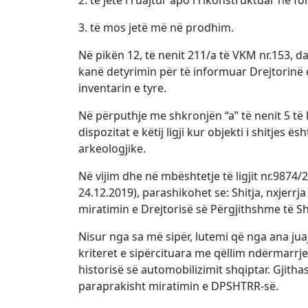
2. të jetë i ruajtur apo i rikonstruktuar në f
3. të mos jetë më në prodhim.
Në pikën 12, të nenit 211/a të VKM nr.153, d
kanë detyrimin për të informuar Drejtorinë
inventarin e tyre.
Në përputhje me shkronjën “a” të nenit 5 të 
dispozitat e këtij ligji kur objekti i shitjes
arkeologjike.
Në vijim dhe në mbështetje të ligjit nr.9874
24.12.2019), parashikohet se: Shitja, nxjer
miratimin e Drejtorisë së Përgjithshme të S
Nisur nga sa më sipër, lutemi që nga ana ju
kriteret e sipërcituara me qëllim ndërmarrje
historisë së automobilizimit shqiptar. Gjitha
paraprakisht miratimin e DPSHTRR-së.