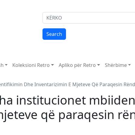
Search
Search
 menu
sh
Koleksioni Retro
Apliko për Retro
Shërbime
dentifikimin Dhe Inventarizimin E Mjeteve Që Paraqesin Rënd
tha institucionet mbiiden
mjeteve që paraqesin rën