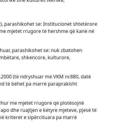
historike dhe kulturës teknike;
), parashikohet se: Institucionet shtetërore
r me mjetet rrugore të hershme që kanë në
yshuar, parashikohet se: nuk zbatohen
 kombëtare, shkencore, kulturore,
04.2000 (të ndryshuar me VKM nr.880, datë
und të bëhet pa marrë paraprakisht
idhur me mjetet rrugore që plotësojnë
 apo dhe ruajtjen e këtyre mjeteve, pjesë të
në kriteret e sipërcituara pa marrë