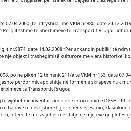
ormën e tij origjinale, për shkak të ruajtjes së trashëgimisë 
atë 07.04.2000 (të ndryshuar me VKM nr.880, datë 24.12.2019
 e Përgjithshme të Shërbimeve të Transportit Rrugor lidhu
ligjit nr.9874, datë 14.02.2008 “Për ankandin publik” të ndr
 është një objekt i trashëgimisë kulturore me vlera historike,
/2008, po në pikën 12 të nenit 211/a të VKM nr.153, datë 07.
rja jashtë përdorimit apo shitja në formën e skrapeve nuk m
hërbimeve të Transportit Rrugor.
aj të vijohet me inventarizimin dhe informimin e DPSHTRR l
n e hapave të nevojshme ligjore për vlerësimin, klasifikimin
shtu, lutemi të mos vijohet me shitjen e mjeteve që plotësoj