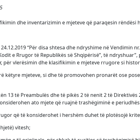
45
tifikimin dhe inventarizimin e mjeteve që paraqesin rëndësi h
 24.12.2019 “Për disa shtesa dhe ndryshime në Vendimin nr.153
Kodit e Rrugor të Republikës së Shqipërisë”, të ndryshuar”,
r, për vlerësimin dhe klasifikimin e mjeteve rrugore si histor
lerë këtyre mjeteve, si dhe të promovohen pronarët ose posed
ikën 13 të Preambulës dhe të pikës 2 të nenit 2 të Direktiv
 konsiderohen ato mjete që ruajnë trashëgiminë e periudhës 
rrugor që të konsiderohet i hershëm duhet të plotësojë kri
hjetë) vitesh;