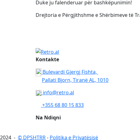
Duke ju falenderuar për bashkëpunimin!
Drejtoria e Përgjithshme e Shërbimeve të T
Kontakte
Bulevardi Gjergj Fishta,
Pallati Bjorn, Tiranë AL, 1010
info@retro.al
+355 68 80 15 833
Na Ndiqni
2024 -
© DPSHTRR
-
Politika e Privatësisë