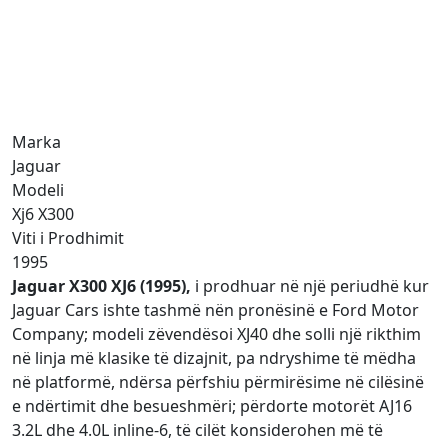
Marka
Jaguar
Modeli
Xj6 X300
Viti i Prodhimit
1995
Jaguar X300 XJ6 (1995),
i prodhuar në një periudhë kur
Jaguar Cars ishte tashmë nën pronësinë e Ford Motor
Company; modeli zëvendësoi XJ40 dhe solli një rikthim
në linja më klasike të dizajnit, pa ndryshime të mëdha
në platformë, ndërsa përfshiu përmirësime në cilësinë
e ndërtimit dhe besueshmëri; përdorte motorët AJ16
3.2L dhe 4.0L inline-6, të cilët konsiderohen më të