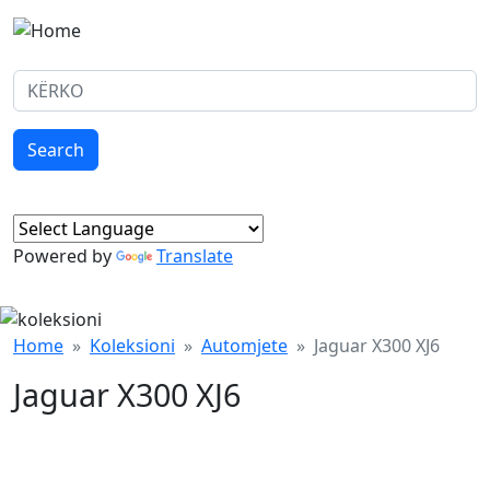
Skip to main content
Search
Search
Powered by
Translate
Home
Koleksioni
Automjete
Jaguar X300 XJ6
Jaguar X300 XJ6