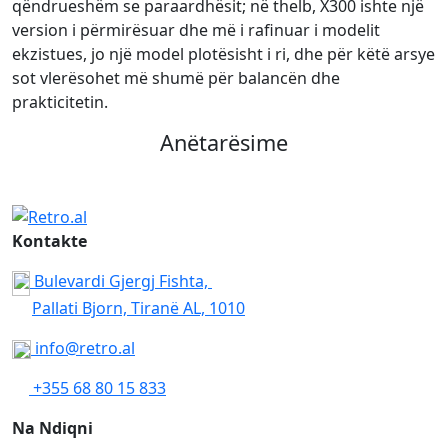
qëndrueshëm se paraardhësit; në thelb, X300 ishte një
version i përmirësuar dhe më i rafinuar i modelit
ekzistues, jo një model plotësisht i ri, dhe për këtë arsye
sot vlerësohet më shumë për balancën dhe
prakticitetin.
Anëtarësime
Kontakte
Bulevardi Gjergj Fishta,
Pallati Bjorn, Tiranë AL, 1010
info@retro.al
+355 68 80 15 833
Na Ndiqni