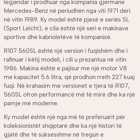
legjendar i prodhuar nga kompania gjermane
Mercedes-Benz në periudhën nga viti 1971 deri
në vitin 1989. Ky model është pjesë e seriës SL
(Sport Leicht), e cila është një seri e makinave
sportive dhe kabrioletëve të kompanisë.
R107 560SL është një version i fuqishëm dhe i
rafinuar i këtij modeli, i cili u prezantua në vitin
1986. Makina është e pajisur me një motor V8
me kapacitet 5.6 litra, që prodhon rreth 227 kuaj
fuqi. Në krahasim me versionet e tjera të R107,
560SL ofron performancë më të mirë dhe ka një
pamje më moderne.
Ky model është një nga më të preferuarit për
koleksionistët shqiptarë dhe ka një histori të
gjatë dhe të suksesshme në tregun e