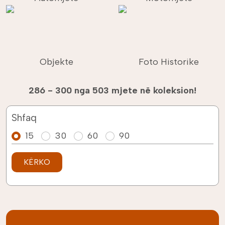
Objekte
Foto Historike
286 - 300 nga 503 mjete në koleksion!
Shfaq
15
30
60
90
KËRKO