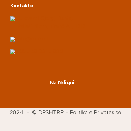
Kontakte
Bulevardi Gjergj Fishta,
Pallati Bjorn, Tiranë AL, 1010
info@retro.al
+355 68 80 15 833
Na Ndiqni
2024 -
© DPSHTRR
-
Politika e Privatësisë