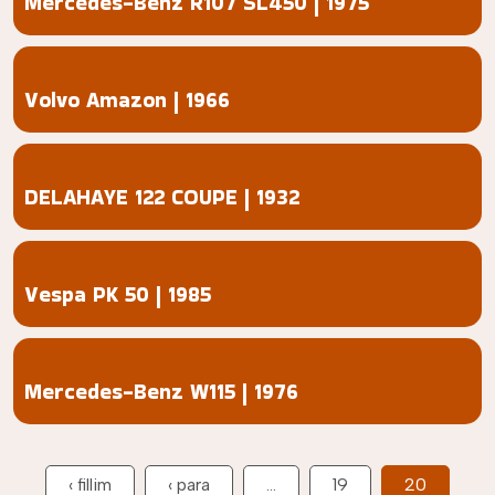
Mercedes-Benz R107 SL450 | 1975
Volvo Amazon | 1966
DELAHAYE 122 COUPE | 1932
Vespa PK 50 | 1985
Mercedes-Benz W115 | 1976
Pagination
First page
Previous page
‹ fillim
‹ para
…
19
20