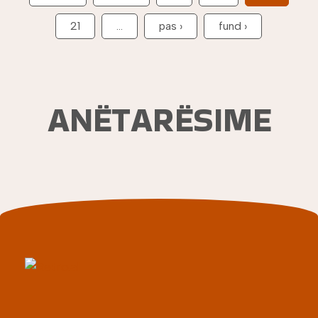
Next page
Last page
21
…
pas ›
fund ›
ANËTARËSIME