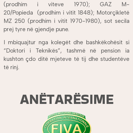
(prodhim i viteve 1970); GAZ M-
20/Popieda (prodhim i vitit 1848); Motorçikletë
MZ 250 (prodhim i vitit 1970-1980), sot secila
prej tyre në gjendje pune.
I mbiquajtur nga kolegët dhe bashkëkohësit si
“Doktori i Teknikës”, tashmë në pension ia
kushton çdo ditë mjeteve të tij dhe studentëve
të rinj.
ANËTARËSIME