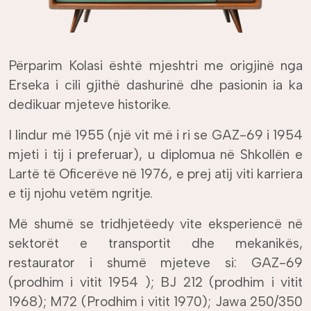
Përparim Kolasi është mjeshtri me origjinë nga
Erseka i cili gjithë dashurinë dhe pasionin ia ka
dedikuar mjeteve historike.
I lindur më 1955 (një vit më i ri se GAZ-69 i 1954
mjeti i tij i preferuar), u diplomua në Shkollën e
Lartë të Oficerëve në 1976, e prej atij viti karriera
e tij njohu vetëm ngritje.
Më shumë se tridhjetëedy vite eksperiencë në
sektorët e transportit dhe mekanikës,
restaurator i shumë mjeteve si: GAZ-69
(prodhim i vitit 1954 ); BJ 212 (prodhim i vitit
1968); M72 (Prodhim i vitit 1970); Jawa 250/350