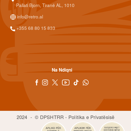
Pallati Bjorn, Tiranë AL, 1010
info@retro.al
+355 68 80 15 833
Na Ndiqni
2024 -
© DPSHTRR
-
Politika e Privatësisë